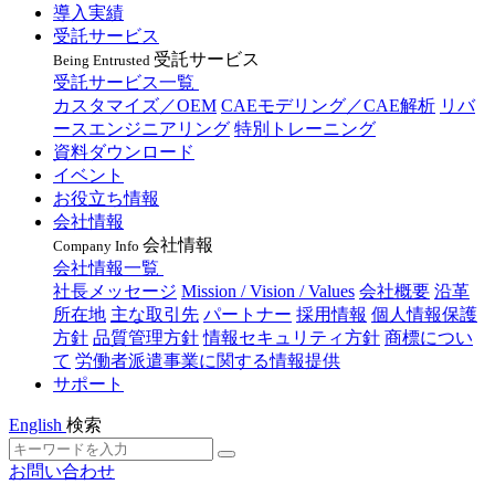
導入実績
受託サービス
受託サービス
Being Entrusted
受託サービス一覧
カスタマイズ／OEM
CAEモデリング／CAE解析
リバ
ースエンジニアリング
特別トレーニング
資料ダウンロード
イベント
お役立ち情報
会社情報
会社情報
Company Info
会社情報一覧
社長メッセージ
Mission / Vision / Values
会社概要
沿革
所在地
主な取引先
パートナー
採用情報
個人情報保護
方針
品質管理方針
情報セキュリティ方針
商標につい
て
労働者派遣事業に関する情報提供
サポート
English
検索
お問い合わせ