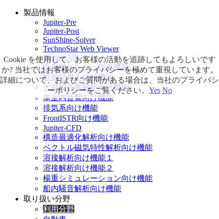
製品情報
Jupiter-Pre
Jupiter-Post
SunShine-Solver
TechnoStar Web Viewer
Python API
Cookie を使用して、お客様の活動を追跡してもよろしいです
全自動メッシュ作成機能
か? 当社ではお客様のプライバシーを極めて重視しています。
解析結果の比較機能
詳細について、およびご質問がある場合は、当社のプライバシ
大規模音響解析向け機能
ーポリシーをご覧ください。
Yes
No
車室内音響向け機能
排気系向け機能
FrontISTR向け機能
Jupiter-CFD
構造最適化解析向け機能
ベクトル磁気特性解析向け機能
溶接解析向け機能１
溶接解析向け機能２
楊重シミュレーション向け機能
船内騒音解析向け機能
取り扱い分野
利用分野