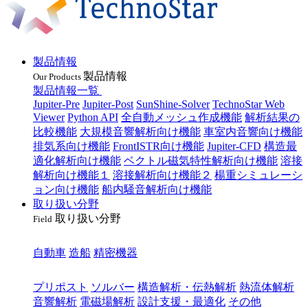
製品情報
製品情報
Our Products
製品情報一覧
Jupiter-Pre
Jupiter-Post
SunShine-Solver
TechnoStar Web
Viewer
Python API
全自動メッシュ作成機能
解析結果の
比較機能
大規模音響解析向け機能
車室内音響向け機能
排気系向け機能
FrontISTR向け機能
Jupiter-CFD
構造最
適化解析向け機能
ベクトル磁気特性解析向け機能
溶接
解析向け機能１
溶接解析向け機能２
楊重シミュレーシ
ョン向け機能
船内騒音解析向け機能
取り扱い分野
取り扱い分野
Field
業種
自動車
造船
精密機器
目的
プリポスト
ソルバー
構造解析・伝熱解析
熱流体解析
音響解析
電磁場解析
設計支援・最適化
その他