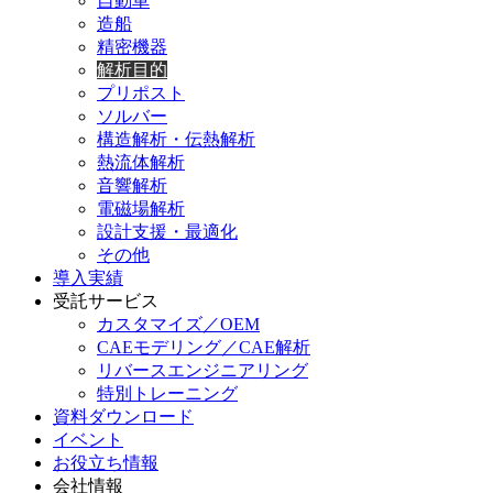
自動車
造船
精密機器
解析目的
プリポスト
ソルバー
構造解析・伝熱解析
熱流体解析
音響解析
電磁場解析
設計支援・最適化
その他
導入実績
受託サービス
カスタマイズ／OEM
CAEモデリング／CAE解析
リバースエンジニアリング
特別トレーニング
資料ダウンロード
イベント
お役立ち情報
会社情報