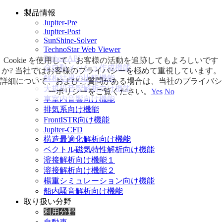
製品情報
Jupiter-Pre
Jupiter-Post
SunShine-Solver
TechnoStar Web Viewer
Python API
Cookie を使用して、お客様の活動を追跡してもよろしいです
全自動メッシュ作成機能
か? 当社ではお客様のプライバシーを極めて重視しています。
解析結果の比較機能
詳細について、およびご質問がある場合は、当社のプライバシ
大規模音響解析向け機能
ーポリシーをご覧ください。
Yes
No
車室内音響向け機能
排気系向け機能
FrontISTR向け機能
Jupiter-CFD
構造最適化解析向け機能
ベクトル磁気特性解析向け機能
溶接解析向け機能１
溶接解析向け機能２
楊重シミュレーション向け機能
船内騒音解析向け機能
取り扱い分野
利用分野