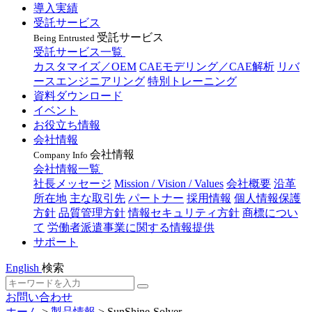
導入実績
受託サービス
受託サービス
Being Entrusted
受託サービス一覧
カスタマイズ／OEM
CAEモデリング／CAE解析
リバ
ースエンジニアリング
特別トレーニング
資料ダウンロード
イベント
お役立ち情報
会社情報
会社情報
Company Info
会社情報一覧
社長メッセージ
Mission / Vision / Values
会社概要
沿革
所在地
主な取引先
パートナー
採用情報
個人情報保護
方針
品質管理方針
情報セキュリティ方針
商標につい
て
労働者派遣事業に関する情報提供
サポート
English
検索
お問い合わせ
ホーム
>
製品情報
>
SunShine-Solver