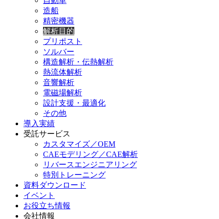
自動車
造船
精密機器
解析目的
プリポスト
ソルバー
構造解析・伝熱解析
熱流体解析
音響解析
電磁場解析
設計支援・最適化
その他
導入実績
受託サービス
カスタマイズ／OEM
CAEモデリング／CAE解析
リバースエンジニアリング
特別トレーニング
資料ダウンロード
イベント
お役立ち情報
会社情報