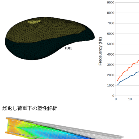
繰返し荷重下の塑性解析