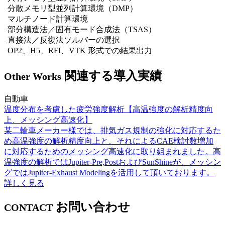
分散メモリ型並列計算環境（DMP）
マルチノード計算環境
部分構造法／固有モード合成法（TSAS）
直接法／反復法ソルバーの選択
OP2、H5、RFI、VTK 形式での結果出力
関連する導入実績
Other Works
自動車
温度分布を考慮した疲労強度解析【高温強度の解析精度向
上、メッシング高速化】
某二輪車メーカー様では、排気ガス規制の強化に対応するた
め高温強度の解析精度向上と、それによるCAE検討数増加
に対応するためのメッシング高速化に取り組まれました。高
温強度の解析ではJupiter-Pre,PostおよびSunShineが、メッシン
グではJupiter-Exhaust Modelingを活用して頂いております。
詳しく見る
お問い合わせ
CONTACT