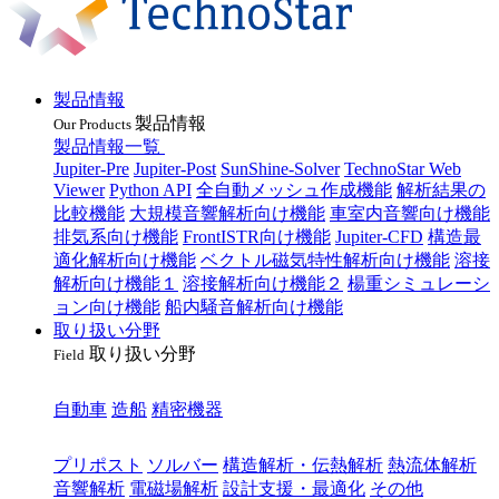
製品情報
製品情報
Our Products
製品情報一覧
Jupiter-Pre
Jupiter-Post
SunShine-Solver
TechnoStar Web
Viewer
Python API
全自動メッシュ作成機能
解析結果の
比較機能
大規模音響解析向け機能
車室内音響向け機能
排気系向け機能
FrontISTR向け機能
Jupiter-CFD
構造最
適化解析向け機能
ベクトル磁気特性解析向け機能
溶接
解析向け機能１
溶接解析向け機能２
楊重シミュレーシ
ョン向け機能
船内騒音解析向け機能
取り扱い分野
取り扱い分野
Field
業種
自動車
造船
精密機器
目的
プリポスト
ソルバー
構造解析・伝熱解析
熱流体解析
音響解析
電磁場解析
設計支援・最適化
その他