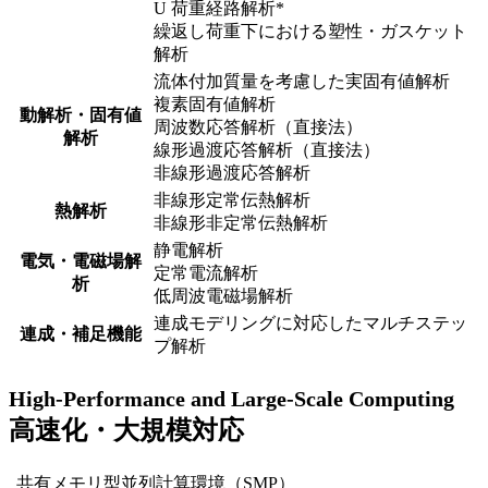
U 荷重経路解析*
繰返し荷重下における塑性・ガスケット
解析
流体付加質量を考慮した実固有値解析
複素固有値解析
動解析・固有値
周波数応答解析（直接法）
解析
線形過渡応答解析（直接法）
非線形過渡応答解析
非線形定常伝熱解析
熱解析
非線形非定常伝熱解析
静電解析
電気・電磁場解
定常電流解析
析
低周波電磁場解析
連成モデリングに対応したマルチステッ
連成・補足機能
プ解析
High-Performance and Large-Scale Computing
高速化・大規模対応
共有メモリ型並列計算環境（SMP）