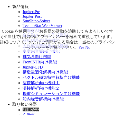
製品情報
Jupiter-Pre
Jupiter-Post
SunShine-Solver
TechnoStar Web Viewer
Python API
Cookie を使用して、お客様の活動を追跡してもよろしいです
全自動メッシュ作成機能
か? 当社ではお客様のプライバシーを極めて重視しています。
解析結果の比較機能
詳細について、およびご質問がある場合は、当社のプライバシ
大規模音響解析向け機能
ーポリシーをご覧ください。
Yes
No
車室内音響向け機能
排気系向け機能
FrontISTR向け機能
Jupiter-CFD
構造最適化解析向け機能
ベクトル磁気特性解析向け機能
溶接解析向け機能１
溶接解析向け機能２
楊重シミュレーション向け機能
船内騒音解析向け機能
取り扱い分野
利用分野