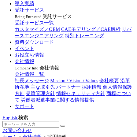
導入実績
受託サービス
受託サービス
Being Entrusted
受託サービス一覧
カスタマイズ／OEM
CAEモデリング／CAE解析
リバ
ースエンジニアリング
特別トレーニング
資料ダウンロード
イベント
お役立ち情報
会社情報
会社情報
Company Info
会社情報一覧
社長メッセージ
Mission / Vision / Values
会社概要
沿革
所在地
主な取引先
パートナー
採用情報
個人情報保護
方針
品質管理方針
情報セキュリティ方針
商標につい
て
労働者派遣事業に関する情報提供
サポート
English
検索
お問い合わせ
ホーム
>
会社情報
>
採用情報