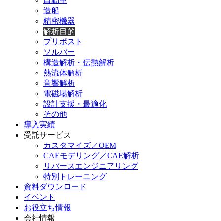
自動車
造船
精密機器
解析目的
プリポスト
ソルバー
構造解析・伝熱解析
熱流体解析
音響解析
電磁場解析
設計支援・最適化
その他
導入実績
受託サービス
カスタマイズ／OEM
CAEモデリング／CAE解析
リバースエンジニアリング
特別トレーニング
資料ダウンロード
イベント
お役立ち情報
会社情報