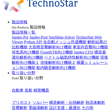
製品情報
製品情報
Our Products
製品情報一覧
Jupiter-Pre
Jupiter-Post
SunShine-Solver
TechnoStar Web
Viewer
Python API
全自動メッシュ作成機能
解析結果の
比較機能
大規模音響解析向け機能
車室内音響向け機能
排気系向け機能
FrontISTR向け機能
Jupiter-CFD
構造最
適化解析向け機能
ベクトル磁気特性解析向け機能
溶接
解析向け機能１
溶接解析向け機能２
楊重シミュレーシ
ョン向け機能
船内騒音解析向け機能
取り扱い分野
取り扱い分野
Field
業種
自動車
造船
精密機器
目的
プリポスト
ソルバー
構造解析・伝熱解析
熱流体解析
音響解析
電磁場解析
設計支援・最適化
その他