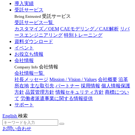
導入実績
受託サービス
受託サービス
Being Entrusted
受託サービス一覧
カスタマイズ／OEM
CAEモデリング／CAE解析
リバ
ースエンジニアリング
特別トレーニング
資料ダウンロード
イベント
お役立ち情報
会社情報
会社情報
Company Info
会社情報一覧
社長メッセージ
Mission / Vision / Values
会社概要
沿革
所在地
主な取引先
パートナー
採用情報
個人情報保護
方針
品質管理方針
情報セキュリティ方針
商標につい
て
労働者派遣事業に関する情報提供
サポート
English
検索
お問い合わせ