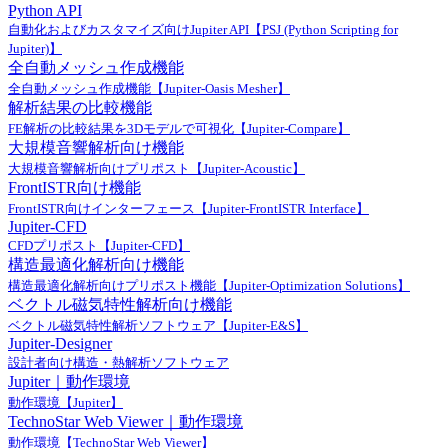
Python API
自動化およびカスタマイズ向けJupiter API【PSJ (Python Scripting for
Jupiter)】
全自動メッシュ作成機能
全自動メッシュ作成機能【Jupiter-Oasis Mesher】
解析結果の比較機能
FE解析の比較結果を3Dモデルで可視化【Jupiter-Compare】
大規模音響解析向け機能
大規模音響解析向けプリポスト【Jupiter-Acoustic】
FrontISTR向け機能
FrontISTR向けインターフェース【Jupiter-FrontISTR Interface】
Jupiter-CFD
CFDプリポスト【Jupiter-CFD】
構造最適化解析向け機能
構造最適化解析向けプリポスト機能【Jupiter-Optimization Solutions】
ベクトル磁気特性解析向け機能
ベクトル磁気特性解析ソフトウェア【Jupiter-E&S】
Jupiter-Designer
設計者向け構造・熱解析ソフトウェア
Jupiter｜動作環境
動作環境【Jupiter】
TechnoStar Web Viewer｜動作環境
動作環境【TechnoStar Web Viewer】