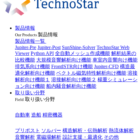
製品情報
製品情報
Our Products
製品情報一覧
Jupiter-Pre
Jupiter-Post
SunShine-Solver
TechnoStar Web
Viewer
Python API
全自動メッシュ作成機能
解析結果の
比較機能
大規模音響解析向け機能
車室内音響向け機能
排気系向け機能
FrontISTR向け機能
Jupiter-CFD
構造最
適化解析向け機能
ベクトル磁気特性解析向け機能
溶接
解析向け機能１
溶接解析向け機能２
楊重シミュレーシ
ョン向け機能
船内騒音解析向け機能
取り扱い分野
取り扱い分野
Field
業種
自動車
造船
精密機器
目的
プリポスト
ソルバー
構造解析・伝熱解析
熱流体解析
音響解析
電磁場解析
設計支援・最適化
その他