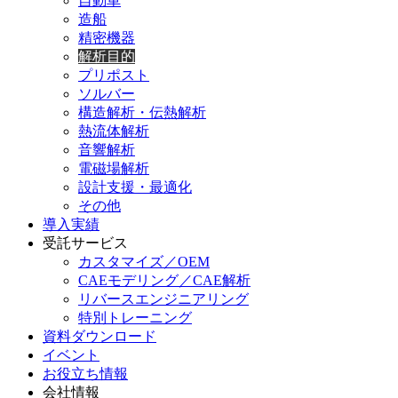
自動車
造船
精密機器
解析目的
プリポスト
ソルバー
構造解析・伝熱解析
熱流体解析
音響解析
電磁場解析
設計支援・最適化
その他
導入実績
受託サービス
カスタマイズ／OEM
CAEモデリング／CAE解析
リバースエンジニアリング
特別トレーニング
資料ダウンロード
イベント
お役立ち情報
会社情報