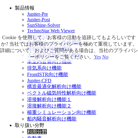
製品情報
Jupiter-Pre
Jupiter-Post
SunShine-Solver
TechnoStar Web Viewer
Python API
Cookie を使用して、お客様の活動を追跡してもよろしいです
全自動メッシュ作成機能
か? 当社ではお客様のプライバシーを極めて重視しています。
解析結果の比較機能
詳細について、およびご質問がある場合は、当社のプライバシ
大規模音響解析向け機能
ーポリシーをご覧ください。
Yes
No
車室内音響向け機能
排気系向け機能
FrontISTR向け機能
Jupiter-CFD
構造最適化解析向け機能
ベクトル磁気特性解析向け機能
溶接解析向け機能１
溶接解析向け機能２
楊重シミュレーション向け機能
船内騒音解析向け機能
取り扱い分野
利用分野