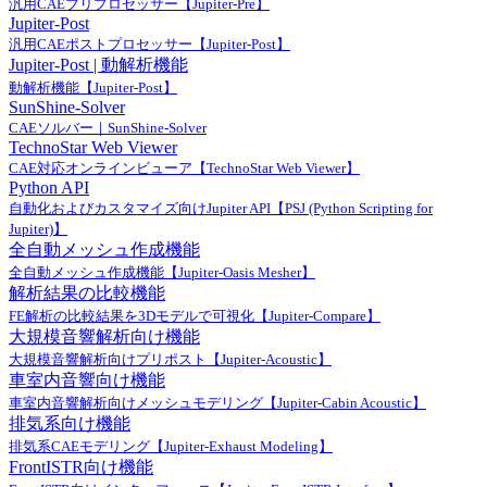
汎用CAEプリプロセッサー【Jupiter-Pre】
Jupiter-Post
汎用CAEポストプロセッサー【Jupiter-Post】
Jupiter-Post | 動解析機能
動解析機能【Jupiter-Post】
SunShine-Solver
CAEソルバー｜SunShine-Solver
TechnoStar Web Viewer
CAE対応オンラインビューア【TechnoStar Web Viewer】
Python API
自動化およびカスタマイズ向けJupiter API【PSJ (Python Scripting for
Jupiter)】
全自動メッシュ作成機能
全自動メッシュ作成機能【Jupiter-Oasis Mesher】
解析結果の比較機能
FE解析の比較結果を3Dモデルで可視化【Jupiter-Compare】
大規模音響解析向け機能
大規模音響解析向けプリポスト【Jupiter-Acoustic】
車室内音響向け機能
車室内音響解析向けメッシュモデリング【Jupiter-Cabin Acoustic】
排気系向け機能
排気系CAEモデリング【Jupiter-Exhaust Modeling】
FrontISTR向け機能