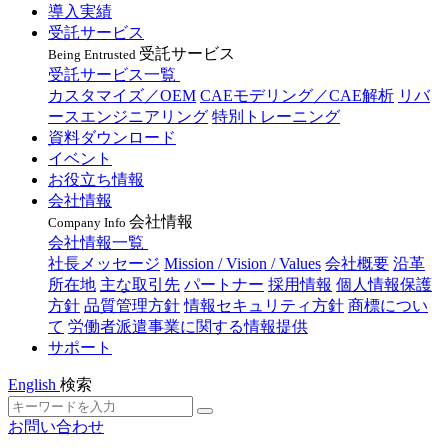
導入実績
受託サービス
受託サービス
Being Entrusted
受託サービス一覧
カスタマイズ／OEM
CAEモデリング／CAE解析
リバ
ースエンジニアリング
特別トレーニング
資料ダウンロード
イベント
お役立ち情報
会社情報
会社情報
Company Info
会社情報一覧
社長メッセージ
Mission / Vision / Values
会社概要
沿革
所在地
主な取引先
パートナー
採用情報
個人情報保護
方針
品質管理方針
情報セキュリティ方針
商標につい
て
労働者派遣事業に関する情報提供
サポート
English
検索
お問い合わせ