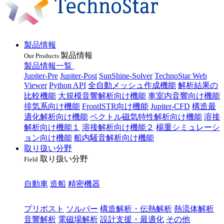
製品情報
製品情報
Our Products
製品情報一覧
Jupiter-Pre
Jupiter-Post
SunShine-Solver
TechnoStar Web
Viewer
Python API
全自動メッシュ作成機能
解析結果の
比較機能
大規模音響解析向け機能
車室内音響向け機能
排気系向け機能
FrontISTR向け機能
Jupiter-CFD
構造最
適化解析向け機能
ベクトル磁気特性解析向け機能
溶接
解析向け機能１
溶接解析向け機能２
楊重シミュレーシ
ョン向け機能
船内騒音解析向け機能
取り扱い分野
取り扱い分野
Field
業種
自動車
造船
精密機器
目的
プリポスト
ソルバー
構造解析・伝熱解析
熱流体解析
音響解析
電磁場解析
設計支援・最適化
その他