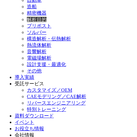
自動車
造船
精密機器
解析目的
プリポスト
ソルバー
構造解析・伝熱解析
熱流体解析
音響解析
電磁場解析
設計支援・最適化
その他
導入実績
受託サービス
カスタマイズ／OEM
CAEモデリング／CAE解析
リバースエンジニアリング
特別トレーニング
資料ダウンロード
イベント
お役立ち情報
会社情報