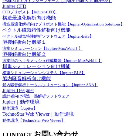
FrontISTR向けインターフェース【Jupiter-FrontISTR Interface】
Jupiter-CFD
CFDプリポスト【Jupiter-CFD】
構造最適化解析向け機能
構造最適化解析向けプリポスト機能【Jupiter-Optimization Solutions】
ベクトル磁気特性解析向け機能
ベクトル磁気特性解析ソフトウェア【Jupiter-E&S】
溶接解析向け機能１
溶接シミュレーション【Jupiter-MuxWeldⅠ】
溶接解析向け機能２
溶接部のヘキサメッシュ作成機能【Jupiter-MuxWeldⅡ】
楊重シミュレーション向け機能
楊重シミュレーションシステム【Jupiter-BLS】
船内騒音解析向け機能
船内騒音解析トータルソリューション【Jupiter-ANA】
Jupiter-Designer
設計者向け構造・熱解析ソフトウェア
Jupiter｜動作環境
動作環境【Jupiter】
TechnoStar Web Viewer｜動作環境
動作環境【TechnoStar Web Viewer】
お問い合わせ
CONTACT