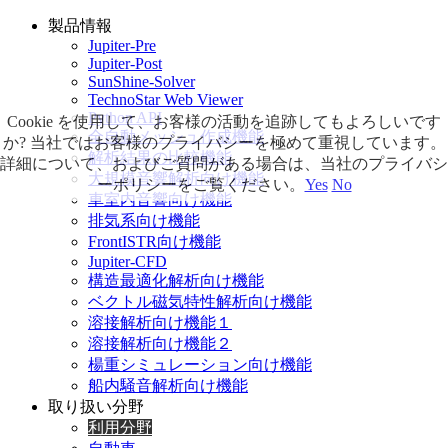
製品情報
Jupiter-Pre
Jupiter-Post
SunShine-Solver
TechnoStar Web Viewer
Python API
Cookie を使用して、お客様の活動を追跡してもよろしいです
全自動メッシュ作成機能
か? 当社ではお客様のプライバシーを極めて重視しています。
解析結果の比較機能
詳細について、およびご質問がある場合は、当社のプライバシ
大規模音響解析向け機能
ーポリシーをご覧ください。
Yes
No
車室内音響向け機能
排気系向け機能
FrontISTR向け機能
Jupiter-CFD
構造最適化解析向け機能
ベクトル磁気特性解析向け機能
溶接解析向け機能１
溶接解析向け機能２
楊重シミュレーション向け機能
船内騒音解析向け機能
取り扱い分野
利用分野