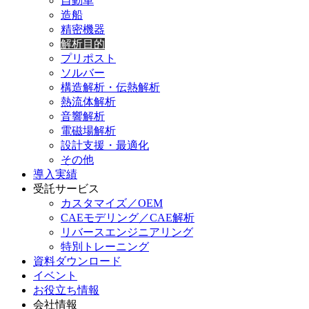
自動車
造船
精密機器
解析目的
プリポスト
ソルバー
構造解析・伝熱解析
熱流体解析
音響解析
電磁場解析
設計支援・最適化
その他
導入実績
受託サービス
カスタマイズ／OEM
CAEモデリング／CAE解析
リバースエンジニアリング
特別トレーニング
資料ダウンロード
イベント
お役立ち情報
会社情報