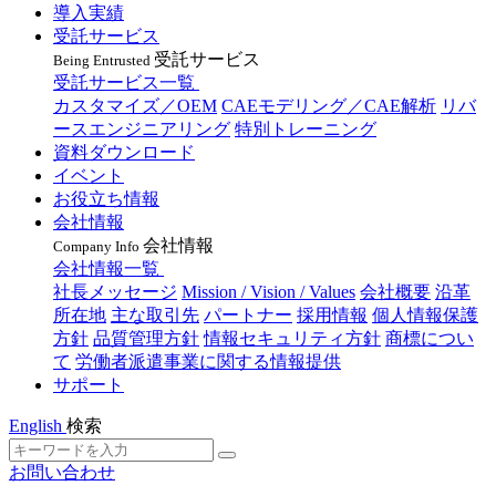
導入実績
受託サービス
受託サービス
Being Entrusted
受託サービス一覧
カスタマイズ／OEM
CAEモデリング／CAE解析
リバ
ースエンジニアリング
特別トレーニング
資料ダウンロード
イベント
お役立ち情報
会社情報
会社情報
Company Info
会社情報一覧
社長メッセージ
Mission / Vision / Values
会社概要
沿革
所在地
主な取引先
パートナー
採用情報
個人情報保護
方針
品質管理方針
情報セキュリティ方針
商標につい
て
労働者派遣事業に関する情報提供
サポート
English
検索
お問い合わせ