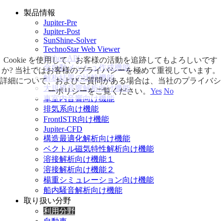
製品情報
Jupiter-Pre
Jupiter-Post
SunShine-Solver
TechnoStar Web Viewer
Python API
Cookie を使用して、お客様の活動を追跡してもよろしいです
全自動メッシュ作成機能
か? 当社ではお客様のプライバシーを極めて重視しています。
解析結果の比較機能
詳細について、およびご質問がある場合は、当社のプライバシ
大規模音響解析向け機能
ーポリシーをご覧ください。
Yes
No
車室内音響向け機能
排気系向け機能
FrontISTR向け機能
Jupiter-CFD
構造最適化解析向け機能
ベクトル磁気特性解析向け機能
溶接解析向け機能１
溶接解析向け機能２
楊重シミュレーション向け機能
船内騒音解析向け機能
取り扱い分野
利用分野