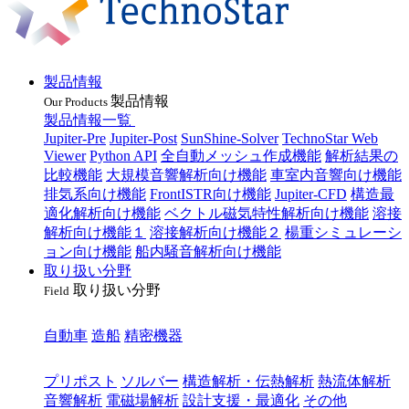
製品情報
製品情報
Our Products
製品情報一覧
Jupiter-Pre
Jupiter-Post
SunShine-Solver
TechnoStar Web
Viewer
Python API
全自動メッシュ作成機能
解析結果の
比較機能
大規模音響解析向け機能
車室内音響向け機能
排気系向け機能
FrontISTR向け機能
Jupiter-CFD
構造最
適化解析向け機能
ベクトル磁気特性解析向け機能
溶接
解析向け機能１
溶接解析向け機能２
楊重シミュレーシ
ョン向け機能
船内騒音解析向け機能
取り扱い分野
取り扱い分野
Field
業種
自動車
造船
精密機器
目的
プリポスト
ソルバー
構造解析・伝熱解析
熱流体解析
音響解析
電磁場解析
設計支援・最適化
その他