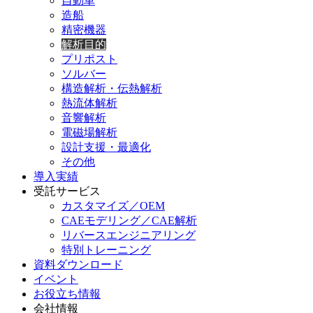
自動車
造船
精密機器
解析目的
プリポスト
ソルバー
構造解析・伝熱解析
熱流体解析
音響解析
電磁場解析
設計支援・最適化
その他
導入実績
受託サービス
カスタマイズ／OEM
CAEモデリング／CAE解析
リバースエンジニアリング
特別トレーニング
資料ダウンロード
イベント
お役立ち情報
会社情報