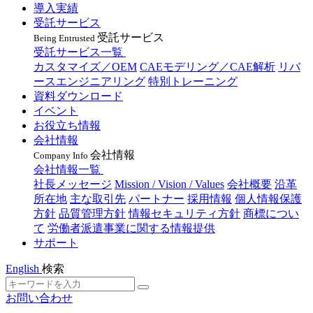
導入実績
受託サービス
受託サービス
Being Entrusted
受託サービス一覧
カスタマイズ／OEM
CAEモデリング／CAE解析
リバ
ースエンジニアリング
特別トレーニング
資料ダウンロード
イベント
お役立ち情報
会社情報
会社情報
Company Info
会社情報一覧
社長メッセージ
Mission / Vision / Values
会社概要
沿革
所在地
主な取引先
パートナー
採用情報
個人情報保護
方針
品質管理方針
情報セキュリティ方針
商標につい
て
労働者派遣事業に関する情報提供
サポート
English
検索
お問い合わせ