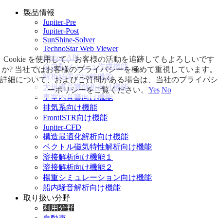
製品情報
Jupiter-Pre
Jupiter-Post
SunShine-Solver
TechnoStar Web Viewer
Python API
Cookie を使用して、お客様の活動を追跡してもよろしいです
全自動メッシュ作成機能
か? 当社ではお客様のプライバシーを極めて重視しています。
解析結果の比較機能
詳細について、およびご質問がある場合は、当社のプライバシ
大規模音響解析向け機能
ーポリシーをご覧ください。
Yes
No
車室内音響向け機能
排気系向け機能
FrontISTR向け機能
Jupiter-CFD
構造最適化解析向け機能
ベクトル磁気特性解析向け機能
溶接解析向け機能１
溶接解析向け機能２
楊重シミュレーション向け機能
船内騒音解析向け機能
取り扱い分野
利用分野