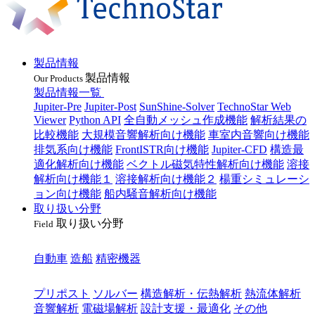
製品情報
製品情報
Our Products
製品情報一覧
Jupiter-Pre
Jupiter-Post
SunShine-Solver
TechnoStar Web
Viewer
Python API
全自動メッシュ作成機能
解析結果の
比較機能
大規模音響解析向け機能
車室内音響向け機能
排気系向け機能
FrontISTR向け機能
Jupiter-CFD
構造最
適化解析向け機能
ベクトル磁気特性解析向け機能
溶接
解析向け機能１
溶接解析向け機能２
楊重シミュレーシ
ョン向け機能
船内騒音解析向け機能
取り扱い分野
取り扱い分野
Field
業種
自動車
造船
精密機器
目的
プリポスト
ソルバー
構造解析・伝熱解析
熱流体解析
音響解析
電磁場解析
設計支援・最適化
その他