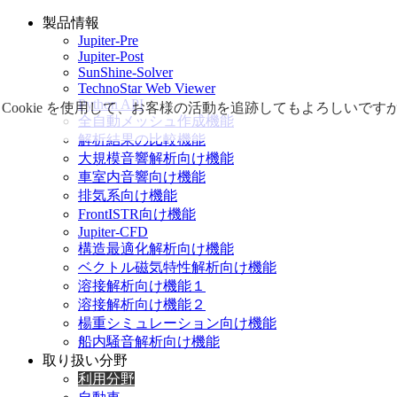
製品情報
Jupiter-Pre
Jupiter-Post
SunShine-Solver
TechnoStar Web Viewer
Python API
Cookie を使用して、お客様の活動を追跡してもよろしい
全自動メッシュ作成機能
解析結果の比較機能
大規模音響解析向け機能
車室内音響向け機能
排気系向け機能
FrontISTR向け機能
Jupiter-CFD
構造最適化解析向け機能
ベクトル磁気特性解析向け機能
溶接解析向け機能１
溶接解析向け機能２
楊重シミュレーション向け機能
船内騒音解析向け機能
取り扱い分野
利用分野