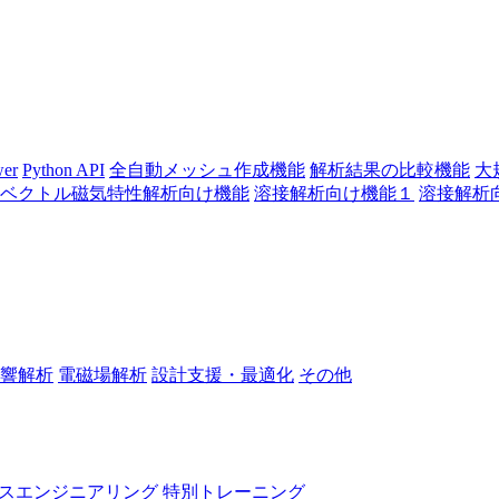
wer
Python API
全自動メッシュ作成機能
解析結果の比較機能
大
ベクトル磁気特性解析向け機能
溶接解析向け機能１
溶接解析
響解析
電磁場解析
設計支援・最適化
その他
スエンジニアリング
特別トレーニング