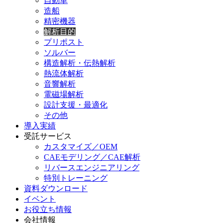
自動車
造船
精密機器
解析目的
プリポスト
ソルバー
構造解析・伝熱解析
熱流体解析
音響解析
電磁場解析
設計支援・最適化
その他
導入実績
受託サービス
カスタマイズ／OEM
CAEモデリング／CAE解析
リバースエンジニアリング
特別トレーニング
資料ダウンロード
イベント
お役立ち情報
会社情報