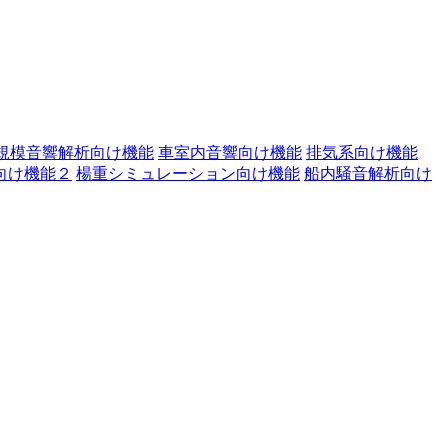
規模音響解析向け機能
車室内音響向け機能
排気系向け機能
向け機能２
楊重シミュレーション向け機能
船内騒音解析向け