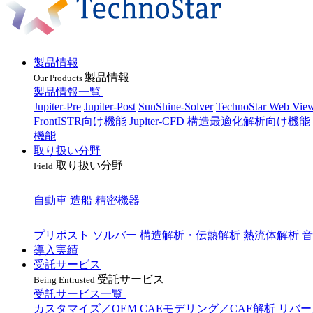
製品情報
製品情報
Our Products
製品情報一覧
Jupiter-Pre
Jupiter-Post
SunShine-Solver
TechnoStar Web Vie
FrontISTR向け機能
Jupiter-CFD
構造最適化解析向け機能
機能
取り扱い分野
取り扱い分野
Field
業種
自動車
造船
精密機器
目的
プリポスト
ソルバー
構造解析・伝熱解析
熱流体解析
音
導入実績
受託サービス
受託サービス
Being Entrusted
受託サービス一覧
カスタマイズ／OEM
CAEモデリング／CAE解析
リバー