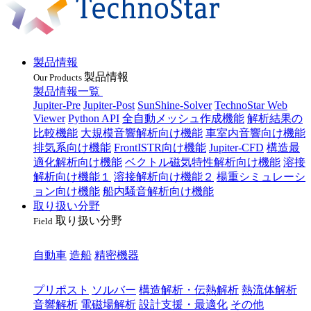
製品情報
製品情報
Our Products
製品情報一覧
Jupiter-Pre
Jupiter-Post
SunShine-Solver
TechnoStar Web
Viewer
Python API
全自動メッシュ作成機能
解析結果の
比較機能
大規模音響解析向け機能
車室内音響向け機能
排気系向け機能
FrontISTR向け機能
Jupiter-CFD
構造最
適化解析向け機能
ベクトル磁気特性解析向け機能
溶接
解析向け機能１
溶接解析向け機能２
楊重シミュレーシ
ョン向け機能
船内騒音解析向け機能
取り扱い分野
取り扱い分野
Field
業種
自動車
造船
精密機器
目的
プリポスト
ソルバー
構造解析・伝熱解析
熱流体解析
音響解析
電磁場解析
設計支援・最適化
その他