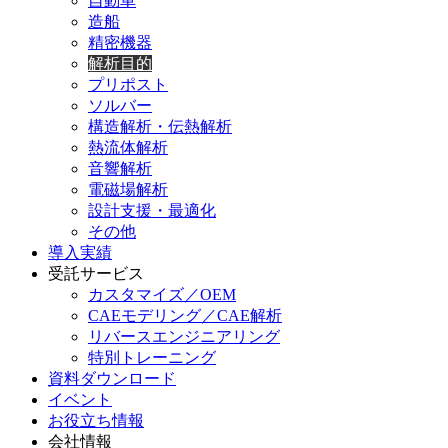
自動車
造船
精密機器
解析目的
プリポスト
ソルバー
構造解析・伝熱解析
熱流体解析
音響解析
電磁場解析
設計支援・最適化
その他
導入実績
受託サービス
カスタマイズ／OEM
CAEモデリング／CAE解析
リバースエンジニアリング
特別トレーニング
資料ダウンロード
イベント
お役立ち情報
会社情報