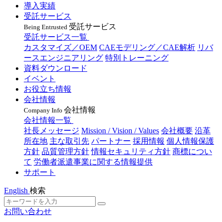
導入実績
受託サービス
受託サービス
Being Entrusted
受託サービス一覧
カスタマイズ／OEM
CAEモデリング／CAE解析
リバ
ースエンジニアリング
特別トレーニング
資料ダウンロード
イベント
お役立ち情報
会社情報
会社情報
Company Info
会社情報一覧
社長メッセージ
Mission / Vision / Values
会社概要
沿革
所在地
主な取引先
パートナー
採用情報
個人情報保護
方針
品質管理方針
情報セキュリティ方針
商標につい
て
労働者派遣事業に関する情報提供
サポート
English
検索
お問い合わせ