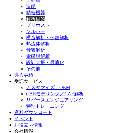
自動車
造船
精密機器
解析目的
プリポスト
ソルバー
構造解析・伝熱解析
熱流体解析
音響解析
電磁場解析
設計支援・最適化
その他
導入実績
受託サービス
カスタマイズ／OEM
CAEモデリング／CAE解析
リバースエンジニアリング
特別トレーニング
資料ダウンロード
イベント
お役立ち情報
会社情報