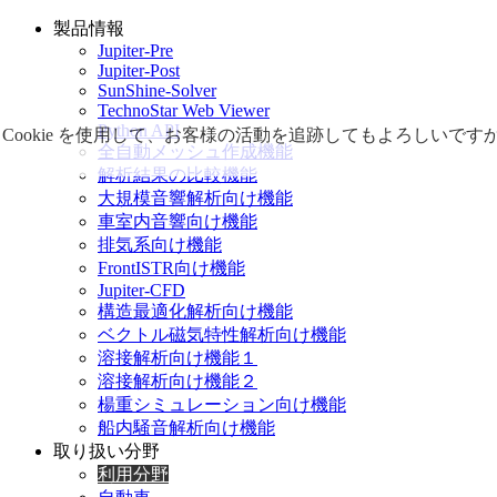
製品情報
Jupiter-Pre
Jupiter-Post
SunShine-Solver
TechnoStar Web Viewer
Python API
Cookie を使用して、お客様の活動を追跡してもよろしい
全自動メッシュ作成機能
解析結果の比較機能
大規模音響解析向け機能
車室内音響向け機能
排気系向け機能
FrontISTR向け機能
Jupiter-CFD
構造最適化解析向け機能
ベクトル磁気特性解析向け機能
溶接解析向け機能１
溶接解析向け機能２
楊重シミュレーション向け機能
船内騒音解析向け機能
取り扱い分野
利用分野