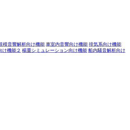
規模音響解析向け機能
車室内音響向け機能
排気系向け機能
向け機能２
楊重シミュレーション向け機能
船内騒音解析向け