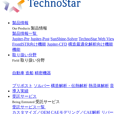
製品情報
製品情報
Our Products
製品情報一覧
Jupiter-Pre
Jupiter-Post
SunShine-Solver
TechnoStar Web Vie
FrontISTR向け機能
Jupiter-CFD
構造最適化解析向け機能
機能
取り扱い分野
取り扱い分野
Field
業種
自動車
造船
精密機器
目的
プリポスト
ソルバー
構造解析・伝熱解析
熱流体解析
音
導入実績
受託サービス
受託サービス
Being Entrusted
受託サービス一覧
カスタマイズ／OEM
CAEモデリング／CAE解析
リバー