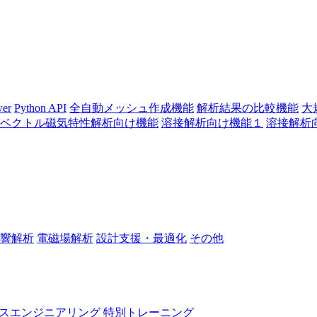
wer
Python API
全自動メッシュ作成機能
解析結果の比較機能
大
ベクトル磁気特性解析向け機能
溶接解析向け機能１
溶接解析
響解析
電磁場解析
設計支援・最適化
その他
スエンジニアリング
特別トレーニング