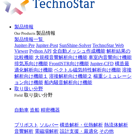
製品情報
製品情報
Our Products
製品情報一覧
Jupiter-Pre
Jupiter-Post
SunShine-Solver
TechnoStar Web
Viewer
Python API
全自動メッシュ作成機能
解析結果の
比較機能
大規模音響解析向け機能
車室内音響向け機能
排気系向け機能
FrontISTR向け機能
Jupiter-CFD
構造最
適化解析向け機能
ベクトル磁気特性解析向け機能
溶接
解析向け機能１
溶接解析向け機能２
楊重シミュレーシ
ョン向け機能
船内騒音解析向け機能
取り扱い分野
取り扱い分野
Field
業種
自動車
造船
精密機器
目的
プリポスト
ソルバー
構造解析・伝熱解析
熱流体解析
音響解析
電磁場解析
設計支援・最適化
その他