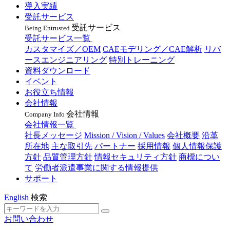
導入実績
受託サービス
受託サービス
Being Entrusted
受託サービス一覧
カスタマイズ／OEM
CAEモデリング／CAE解析
リバ
ースエンジニアリング
特別トレーニング
資料ダウンロード
イベント
お役立ち情報
会社情報
会社情報
Company Info
会社情報一覧
社長メッセージ
Mission / Vision / Values
会社概要
沿革
所在地
主な取引先
パートナー
採用情報
個人情報保護
方針
品質管理方針
情報セキュリティ方針
商標につい
て
労働者派遣事業に関する情報提供
サポート
English
検索
お問い合わせ