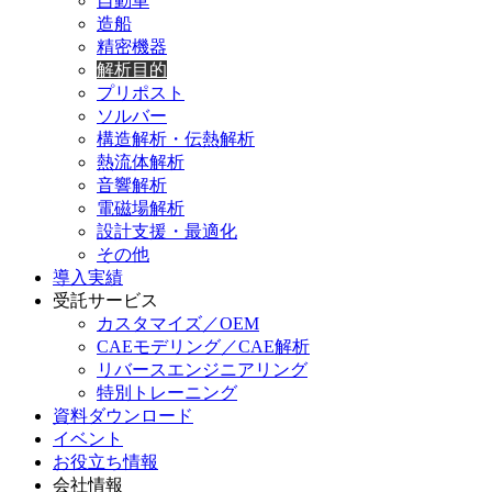
自動車
造船
精密機器
解析目的
プリポスト
ソルバー
構造解析・伝熱解析
熱流体解析
音響解析
電磁場解析
設計支援・最適化
その他
導入実績
受託サービス
カスタマイズ／OEM
CAEモデリング／CAE解析
リバースエンジニアリング
特別トレーニング
資料ダウンロード
イベント
お役立ち情報
会社情報