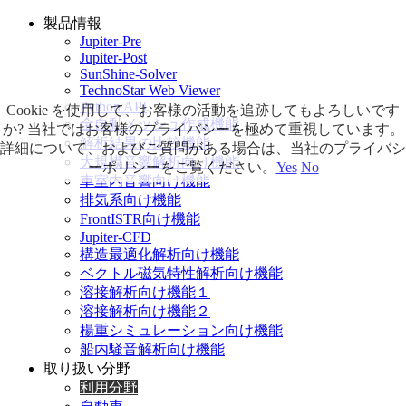
製品情報
Jupiter-Pre
Jupiter-Post
SunShine-Solver
TechnoStar Web Viewer
Python API
Cookie を使用して、お客様の活動を追跡してもよろしいです
全自動メッシュ作成機能
か? 当社ではお客様のプライバシーを極めて重視しています。
解析結果の比較機能
詳細について、およびご質問がある場合は、当社のプライバシ
大規模音響解析向け機能
ーポリシーをご覧ください。
Yes
No
車室内音響向け機能
排気系向け機能
FrontISTR向け機能
Jupiter-CFD
構造最適化解析向け機能
ベクトル磁気特性解析向け機能
溶接解析向け機能１
溶接解析向け機能２
楊重シミュレーション向け機能
船内騒音解析向け機能
取り扱い分野
利用分野