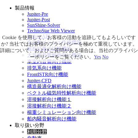
製品情報
Jupiter-Pre
Jupiter-Post
SunShine-Solver
TechnoStar Web Viewer
Python API
Cookie を使用して、お客様の活動を追跡してもよろしいです
全自動メッシュ作成機能
か? 当社ではお客様のプライバシーを極めて重視しています。
解析結果の比較機能
詳細について、およびご質問がある場合は、当社のプライバシ
大規模音響解析向け機能
ーポリシーをご覧ください。
Yes
No
車室内音響向け機能
排気系向け機能
FrontISTR向け機能
Jupiter-CFD
構造最適化解析向け機能
ベクトル磁気特性解析向け機能
溶接解析向け機能１
溶接解析向け機能２
楊重シミュレーション向け機能
船内騒音解析向け機能
取り扱い分野
利用分野