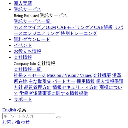
導入実績
受託サービス
受託サービス
Being Entrusted
受託サービス一覧
カスタマイズ／OEM
CAEモデリング／CAE解析
リバ
ースエンジニアリング
特別トレーニング
資料ダウンロード
イベント
お役立ち情報
会社情報
会社情報
Company Info
会社情報一覧
社長メッセージ
Mission / Vision / Values
会社概要
沿革
所在地
主な取引先
パートナー
採用情報
個人情報保護
方針
品質管理方針
情報セキュリティ方針
商標につい
て
労働者派遣事業に関する情報提供
サポート
English
検索
お問い合わせ