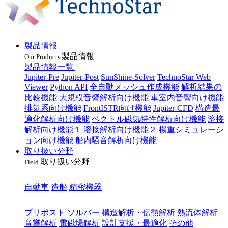
製品情報
製品情報
Our Products
製品情報一覧
Jupiter-Pre
Jupiter-Post
SunShine-Solver
TechnoStar Web
Viewer
Python API
全自動メッシュ作成機能
解析結果の
比較機能
大規模音響解析向け機能
車室内音響向け機能
排気系向け機能
FrontISTR向け機能
Jupiter-CFD
構造最
適化解析向け機能
ベクトル磁気特性解析向け機能
溶接
解析向け機能１
溶接解析向け機能２
楊重シミュレーシ
ョン向け機能
船内騒音解析向け機能
取り扱い分野
取り扱い分野
Field
業種
自動車
造船
精密機器
目的
プリポスト
ソルバー
構造解析・伝熱解析
熱流体解析
音響解析
電磁場解析
設計支援・最適化
その他