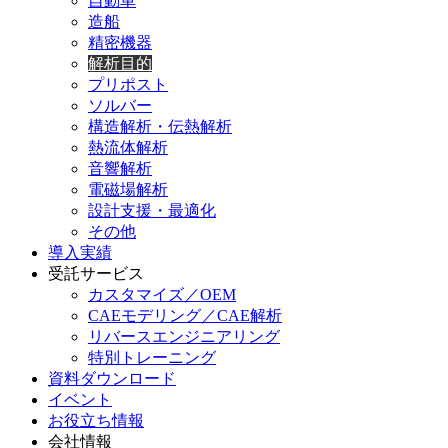
自動車
造船
精密機器
解析目的
プリポスト
ソルバー
構造解析・伝熱解析
熱流体解析
音響解析
電磁場解析
設計支援・最適化
その他
導入実績
受託サービス
カスタマイズ／OEM
CAEモデリング／CAE解析
リバースエンジニアリング
特別トレーニング
資料ダウンロード
イベント
お役立ち情報
会社情報