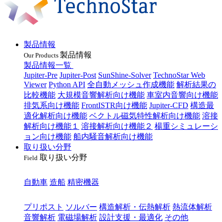
製品情報
製品情報
Our Products
製品情報一覧
Jupiter-Pre
Jupiter-Post
SunShine-Solver
TechnoStar Web
Viewer
Python API
全自動メッシュ作成機能
解析結果の
比較機能
大規模音響解析向け機能
車室内音響向け機能
排気系向け機能
FrontISTR向け機能
Jupiter-CFD
構造最
適化解析向け機能
ベクトル磁気特性解析向け機能
溶接
解析向け機能１
溶接解析向け機能２
楊重シミュレーシ
ョン向け機能
船内騒音解析向け機能
取り扱い分野
取り扱い分野
Field
業種
自動車
造船
精密機器
目的
プリポスト
ソルバー
構造解析・伝熱解析
熱流体解析
音響解析
電磁場解析
設計支援・最適化
その他