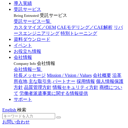
導入実績
受託サービス
受託サービス
Being Entrusted
受託サービス一覧
カスタマイズ／OEM
CAEモデリング／CAE解析
リバ
ースエンジニアリング
特別トレーニング
資料ダウンロード
イベント
お役立ち情報
会社情報
会社情報
Company Info
会社情報一覧
社長メッセージ
Mission / Vision / Values
会社概要
沿革
所在地
主な取引先
パートナー
採用情報
個人情報保護
方針
品質管理方針
情報セキュリティ方針
商標につい
て
労働者派遣事業に関する情報提供
サポート
English
検索
お問い合わせ