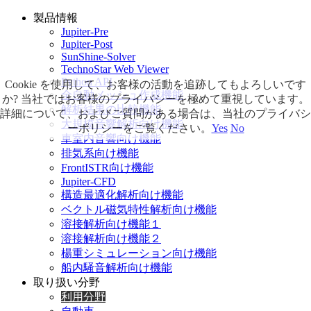
製品情報
Jupiter-Pre
Jupiter-Post
SunShine-Solver
TechnoStar Web Viewer
Python API
Cookie を使用して、お客様の活動を追跡してもよろしいです
全自動メッシュ作成機能
か? 当社ではお客様のプライバシーを極めて重視しています。
解析結果の比較機能
詳細について、およびご質問がある場合は、当社のプライバシ
大規模音響解析向け機能
ーポリシーをご覧ください。
Yes
No
車室内音響向け機能
排気系向け機能
FrontISTR向け機能
Jupiter-CFD
構造最適化解析向け機能
ベクトル磁気特性解析向け機能
溶接解析向け機能１
溶接解析向け機能２
楊重シミュレーション向け機能
船内騒音解析向け機能
取り扱い分野
利用分野