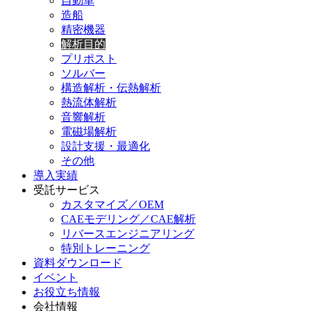
自動車
造船
精密機器
解析目的
プリポスト
ソルバー
構造解析・伝熱解析
熱流体解析
音響解析
電磁場解析
設計支援・最適化
その他
導入実績
受託サービス
カスタマイズ／OEM
CAEモデリング／CAE解析
リバースエンジニアリング
特別トレーニング
資料ダウンロード
イベント
お役立ち情報
会社情報