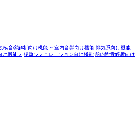
規模音響解析向け機能
車室内音響向け機能
排気系向け機能
向け機能２
楊重シミュレーション向け機能
船内騒音解析向け