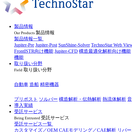
製品情報
製品情報
Our Products
製品情報一覧
Jupiter-Pre
Jupiter-Post
SunShine-Solver
TechnoStar Web Vie
FrontISTR向け機能
Jupiter-CFD
構造最適化解析向け機能
機能
取り扱い分野
取り扱い分野
Field
業種
自動車
造船
精密機器
目的
プリポスト
ソルバー
構造解析・伝熱解析
熱流体解析
音
導入実績
受託サービス
受託サービス
Being Entrusted
受託サービス一覧
カスタマイズ／OEM
CAEモデリング／CAE解析
リバー