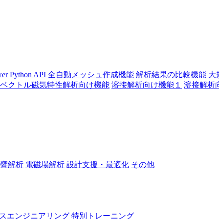
wer
Python API
全自動メッシュ作成機能
解析結果の比較機能
大
ベクトル磁気特性解析向け機能
溶接解析向け機能１
溶接解析
響解析
電磁場解析
設計支援・最適化
その他
スエンジニアリング
特別トレーニング