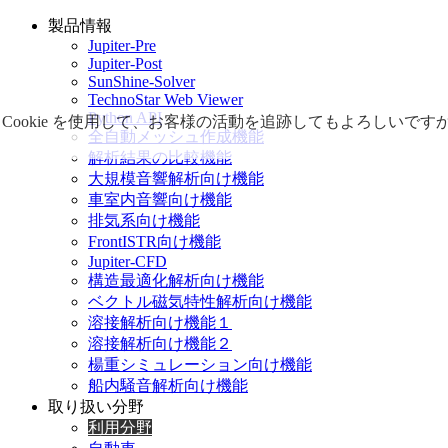
製品情報
Jupiter-Pre
Jupiter-Post
SunShine-Solver
TechnoStar Web Viewer
Python API
Cookie を使用して、お客様の活動を追跡してもよろしい
全自動メッシュ作成機能
解析結果の比較機能
大規模音響解析向け機能
車室内音響向け機能
排気系向け機能
FrontISTR向け機能
Jupiter-CFD
構造最適化解析向け機能
ベクトル磁気特性解析向け機能
溶接解析向け機能１
溶接解析向け機能２
楊重シミュレーション向け機能
船内騒音解析向け機能
取り扱い分野
利用分野