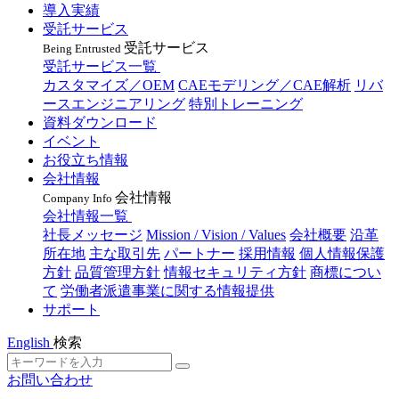
導入実績
受託サービス
受託サービス
Being Entrusted
受託サービス一覧
カスタマイズ／OEM
CAEモデリング／CAE解析
リバ
ースエンジニアリング
特別トレーニング
資料ダウンロード
イベント
お役立ち情報
会社情報
会社情報
Company Info
会社情報一覧
社長メッセージ
Mission / Vision / Values
会社概要
沿革
所在地
主な取引先
パートナー
採用情報
個人情報保護
方針
品質管理方針
情報セキュリティ方針
商標につい
て
労働者派遣事業に関する情報提供
サポート
English
検索
お問い合わせ