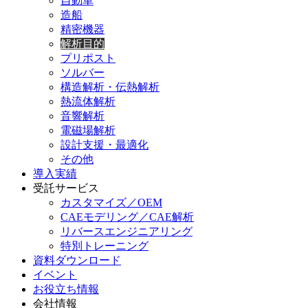
自動車
造船
精密機器
解析目的
プリポスト
ソルバー
構造解析・伝熱解析
熱流体解析
音響解析
電磁場解析
設計支援・最適化
その他
導入実績
受託サービス
カスタマイズ／OEM
CAEモデリング／CAE解析
リバースエンジニアリング
特別トレーニング
資料ダウンロード
イベント
お役立ち情報
会社情報