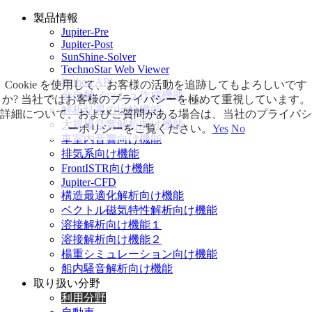
製品情報
Jupiter-Pre
Jupiter-Post
SunShine-Solver
TechnoStar Web Viewer
Python API
Cookie を使用して、お客様の活動を追跡してもよろしいです
全自動メッシュ作成機能
か? 当社ではお客様のプライバシーを極めて重視しています。
解析結果の比較機能
詳細について、およびご質問がある場合は、当社のプライバシ
大規模音響解析向け機能
ーポリシーをご覧ください。
Yes
No
車室内音響向け機能
排気系向け機能
FrontISTR向け機能
Jupiter-CFD
構造最適化解析向け機能
ベクトル磁気特性解析向け機能
溶接解析向け機能１
溶接解析向け機能２
楊重シミュレーション向け機能
船内騒音解析向け機能
取り扱い分野
利用分野