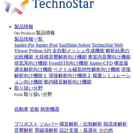
製品情報
製品情報
Our Products
製品情報一覧
Jupiter-Pre
Jupiter-Post
SunShine-Solver
TechnoStar Web
Viewer
Python API
全自動メッシュ作成機能
解析結果の
比較機能
大規模音響解析向け機能
車室内音響向け機能
排気系向け機能
FrontISTR向け機能
Jupiter-CFD
構造最
適化解析向け機能
ベクトル磁気特性解析向け機能
溶接
解析向け機能１
溶接解析向け機能２
楊重シミュレーシ
ョン向け機能
船内騒音解析向け機能
取り扱い分野
取り扱い分野
Field
業種
自動車
造船
精密機器
目的
プリポスト
ソルバー
構造解析・伝熱解析
熱流体解析
音響解析
電磁場解析
設計支援・最適化
その他