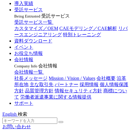
導入実績
受託サービス
受託サービス
Being Entrusted
受託サービス一覧
カスタマイズ／OEM
CAEモデリング／CAE解析
リバ
ースエンジニアリング
特別トレーニング
資料ダウンロード
イベント
お役立ち情報
会社情報
会社情報
Company Info
会社情報一覧
社長メッセージ
Mission / Vision / Values
会社概要
沿革
所在地
主な取引先
パートナー
採用情報
個人情報保護
方針
品質管理方針
情報セキュリティ方針
商標につい
て
労働者派遣事業に関する情報提供
サポート
English
検索
お問い合わせ