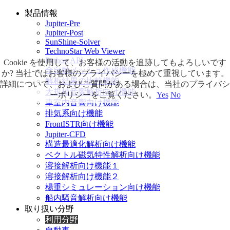
製品情報
Jupiter-Pre
Jupiter-Post
SunShine-Solver
TechnoStar Web Viewer
Python API
Cookie を使用して、お客様の活動を追跡してもよろしいです
全自動メッシュ作成機能
か? 当社ではお客様のプライバシーを極めて重視しています。
解析結果の比較機能
詳細について、およびご質問がある場合は、当社のプライバシ
大規模音響解析向け機能
ーポリシーをご覧ください。
Yes
No
車室内音響向け機能
排気系向け機能
FrontISTR向け機能
Jupiter-CFD
構造最適化解析向け機能
ベクトル磁気特性解析向け機能
溶接解析向け機能１
溶接解析向け機能２
楊重シミュレーション向け機能
船内騒音解析向け機能
取り扱い分野
利用分野