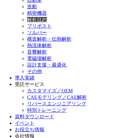
自動車
造船
精密機器
解析目的
プリポスト
ソルバー
構造解析・伝熱解析
熱流体解析
音響解析
電磁場解析
設計支援・最適化
その他
導入実績
受託サービス
カスタマイズ／OEM
CAEモデリング／CAE解析
リバースエンジニアリング
特別トレーニング
資料ダウンロード
イベント
お役立ち情報
会社情報