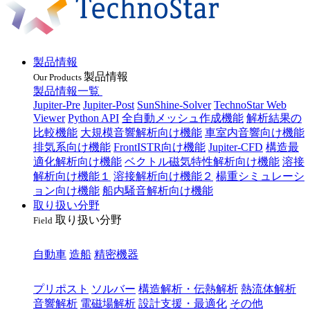
製品情報
製品情報
Our Products
製品情報一覧
Jupiter-Pre
Jupiter-Post
SunShine-Solver
TechnoStar Web
Viewer
Python API
全自動メッシュ作成機能
解析結果の
比較機能
大規模音響解析向け機能
車室内音響向け機能
排気系向け機能
FrontISTR向け機能
Jupiter-CFD
構造最
適化解析向け機能
ベクトル磁気特性解析向け機能
溶接
解析向け機能１
溶接解析向け機能２
楊重シミュレーシ
ョン向け機能
船内騒音解析向け機能
取り扱い分野
取り扱い分野
Field
業種
自動車
造船
精密機器
目的
プリポスト
ソルバー
構造解析・伝熱解析
熱流体解析
音響解析
電磁場解析
設計支援・最適化
その他