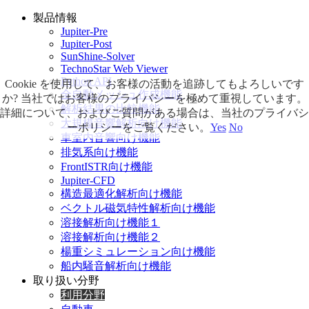
製品情報
Jupiter-Pre
Jupiter-Post
SunShine-Solver
TechnoStar Web Viewer
Python API
Cookie を使用して、お客様の活動を追跡してもよろしいです
全自動メッシュ作成機能
か? 当社ではお客様のプライバシーを極めて重視しています。
解析結果の比較機能
詳細について、およびご質問がある場合は、当社のプライバシ
大規模音響解析向け機能
ーポリシーをご覧ください。
Yes
No
車室内音響向け機能
排気系向け機能
FrontISTR向け機能
Jupiter-CFD
構造最適化解析向け機能
ベクトル磁気特性解析向け機能
溶接解析向け機能１
溶接解析向け機能２
楊重シミュレーション向け機能
船内騒音解析向け機能
取り扱い分野
利用分野