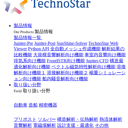
製品情報
製品情報
Our Products
製品情報一覧
Jupiter-Pre
Jupiter-Post
SunShine-Solver
TechnoStar Web
Viewer
Python API
全自動メッシュ作成機能
解析結果の
比較機能
大規模音響解析向け機能
車室内音響向け機能
排気系向け機能
FrontISTR向け機能
Jupiter-CFD
構造最
適化解析向け機能
ベクトル磁気特性解析向け機能
溶接
解析向け機能１
溶接解析向け機能２
楊重シミュレーシ
ョン向け機能
船内騒音解析向け機能
取り扱い分野
取り扱い分野
Field
業種
自動車
造船
精密機器
目的
プリポスト
ソルバー
構造解析・伝熱解析
熱流体解析
音響解析
電磁場解析
設計支援・最適化
その他