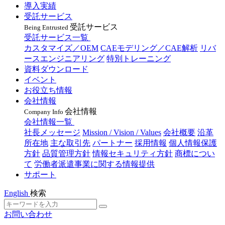
導入実績
受託サービス
受託サービス
Being Entrusted
受託サービス一覧
カスタマイズ／OEM
CAEモデリング／CAE解析
リバ
ースエンジニアリング
特別トレーニング
資料ダウンロード
イベント
お役立ち情報
会社情報
会社情報
Company Info
会社情報一覧
社長メッセージ
Mission / Vision / Values
会社概要
沿革
所在地
主な取引先
パートナー
採用情報
個人情報保護
方針
品質管理方針
情報セキュリティ方針
商標につい
て
労働者派遣事業に関する情報提供
サポート
English
検索
お問い合わせ