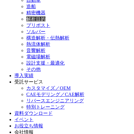
自動車
造船
精密機器
解析目的
プリポスト
ソルバー
構造解析・伝熱解析
熱流体解析
音響解析
電磁場解析
設計支援・最適化
その他
導入実績
受託サービス
カスタマイズ／OEM
CAEモデリング／CAE解析
リバースエンジニアリング
特別トレーニング
資料ダウンロード
イベント
お役立ち情報
会社情報